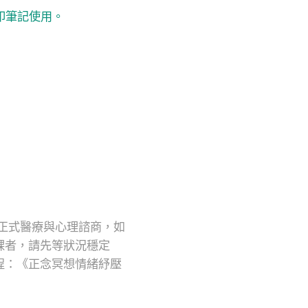
印筆記使用。
正式醫療與心理諮商，如
課者，請先等狀況穩定
程：《正念冥想情緒紓壓