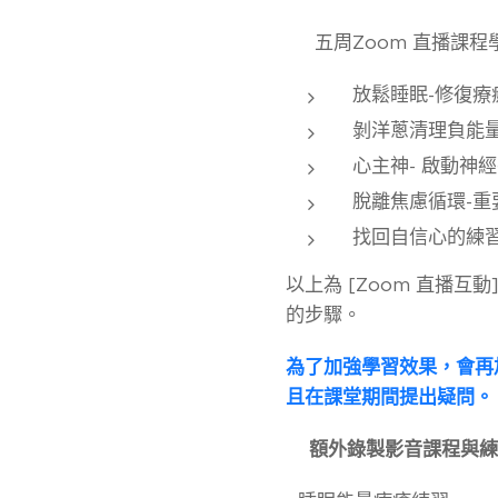
❤️ 五周Zoom 直播課
放鬆睡眠-修復
剝洋蔥清理負能
心主神- 啟動神
脫離焦慮循環-
找回自信心的練
以上為 [Zoom 直播
的步驟。
為了加強學習效果，會再
且在課堂期間提出疑問。
❤️
額外錄製影音課程與練