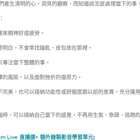
們產生清明的心，洞見的觀察，而知道該怎麼處理當下的事
：
。醒來精神好或疲勞。
清楚明白，不會常找鑰匙、皮包放在那裡。
，只專注當下整體的事。
選擇的風險，以及面對挫折的復原力。
使不完美，也可以接納功能性或舒服度跟以前的差異。充分運
來臨時，可以接納自己當下的感覺，不再用生氣、急躁、逃跑
m Live 直播課+ 額外錄製影音學習單元)