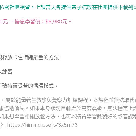
FB私密社團複習。上課當天會提供電子檔放在社團提供下載列
80元 ，優惠學習價：$5,980元。
理與釋放卡住情緒能量的方法
入練習
，打破持續受苦的循環模式。
程，屬於能量養生教學與覺察力訓練課程，本課程並無法取代
求協助優先。如果本身狀況目前處於高度震盪，無法穩定上
如果想學習相關放鬆方法，也可以購買學習錄製好的影音課
法》
https://himind.pse.is/3x5m73