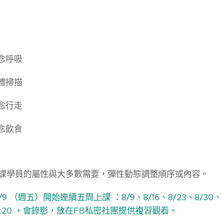
念呼吸
體掃描
念行走
念飲食
課學員的屬性與大多數需要，彈性動態調整順序或內容。
9 （週五）開始連續五周上課 ：8/9、8/16、8/23、8/30、
~9:20 ，會錄影，放在FB私密社團提供複習觀看。