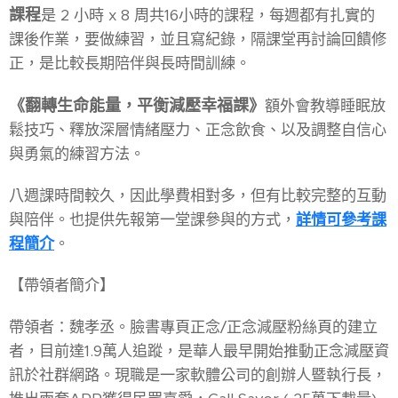
課程
是 2 小時 x 8 周共16小時的課程，每週都有扎實的
課後作業，要做練習，並且寫紀錄，隔課堂再討論回饋修
正，是比較長期陪伴與長時間訓練。
《翻轉生命能量，平衡減壓幸福課》
額外會教導睡眠放
鬆技巧、釋放深層情緒壓力、正念飲食、以及調整自信心
與勇氣的練習方法。
八週課時間較久，因此學費相對多，但有比較完整的互動
與陪伴。也提供先報第一堂課參與的方式，
詳情可參考課
程簡介
。
【帶領者簡介】
帶領者：魏孝丞。臉書專頁正念/正念減壓粉絲頁的建立
者，目前達1.9萬人追蹤，是華人最早開始推動正念減壓資
訊於社群網路。現職是一家軟體公司的創辦人暨執行長，