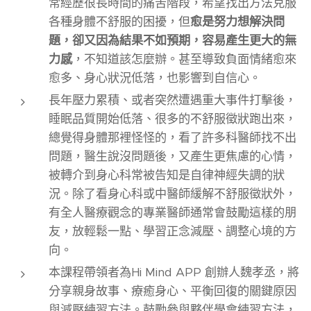
常經歷很長時間的痛苦階段，希望找出方法克服
各種身體不舒服的困擾，但
愈是努力想解決問
題，卻又因為結果不如預期，容易產生更大的無
力感
，不知道該怎麼辦。甚至導致負面情緒愈來
愈多、身心狀況低落，也影響到自信心。
長年壓力累積、或者突然遭遇重大事件打擊後，
睡眠品質開始低落、很多的不舒服徵狀跑出來，
總覺得身體那裡怪怪的，看了許多科醫師找不出
問題，醫生說沒問題後，又產生更焦慮的心情，
被轉介到身心科常被告知是自律神經失調的狀
況。除了看身心科或中醫師緩解不舒服徵狀外，
有全人醫療觀念的專業醫師通常會鼓勵這樣的朋
友，放輕鬆一點、學習正念減壓、調整心境的方
向。
本課程帶領者為Hi Mind APP 創辦人魏孝丞，將
分享親身故事、療癒身心、平衡回復的關鍵原因
與減壓練習方法。鼓勵參與夥伴學會練習方法，