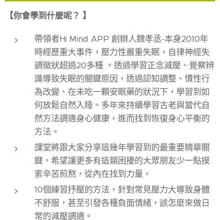
【
你會學到什麼呢？
】
帶領者Hi Mind APP 創辦人魏孝丞-本身2010年
時經歷重大事件，壓力性嚴重失眠，自律神經失
調徵狀超過20多種 。透過學習正念減壓、覺察辨
識導致失眠的關鍵原因，透過認知調整、慣性行
為改變、在未吃一顆安眠藥的狀況下，學習到如
何放鬆自然入睡。多年來持續學習古老與當代自
然方法調適身心健康，進而找到恢復身心平衡的
方法。
課堂將跟大家分享這幾年學習到的最重要精華關
鍵，希望讓更多有這類困擾的大眾朋友少一點摸
索辛苦煎熬，從內在找到力量。
10個練習抒壓的方法，針對常見壓力大導致身體
不舒服，甚至引發各種負面情緒，該怎麼來做日
常的減壓調適。