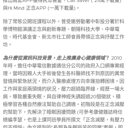
推出兩套APP獲得民眾喜愛，Call Saver ( 25萬下載量)
與Hi Mind 正念APP (一萬下載量)。
除了常態公開班課程以外，曾受邀勞動署中彰投分署於科
學博物館演講正念與創新專題、朝陽科技大學、中華電
信、時代基金會、新北市社工師會員帶領正念與抒壓工作
坊。
為什麼從資訊科技背景，走上推廣身心健康領域
？
2010
年時，擔任中華電信數據通信分公司的政府入口網專案經
理，當時因親人大手術後發生各科醫師找不到原因的異常
發燒與緊急狀況，而介入醫療處理方向幸運扭轉困境。因
工作與家庭兩頭燒的狀況，壓力超過臨界線，經歷一場大
病，導致嚴重失眠，與自律神經失調超過20個徵狀，積
極學習各種自然療法幫助自己調適。初階段是在正念減壓
的幫助下，先解決了睡眠困擾問題 (可參考康健雜誌時任
總編李瑟，也是上課同班學員所撰文「正念減壓，有壓力
但不煩惱」內文提到的"長期為失眠所苦的同學"案例，即